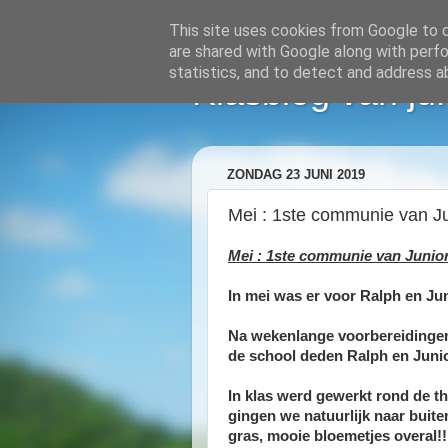
This site uses cookies from Google to de
are shared with Google along with perfo
statistics, and to detect and address a
Klasblog van ju
ZONDAG 23 JUNI 2019
Mei : 1ste communie van Jun
Mei : 1ste communie van Junior 
In mei was er voor Ralph en Jun
Na wekenlange voorbereidingen
de school deden Ralph en Juni
In klas werd gewerkt rond de 
gingen we natuurlijk naar buiten
gras, mooie bloemetjes overal!