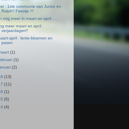
ei : 1ste communie van Junior en
Ralph!! Feestje !!!
n nóg meer in maart en april .....
og meer maart en april :
verjaardagen!!
aart-april : lente-bloemen en
pasen
maart
(1)
februari
(1)
januari
(2)
18
(13)
17
(11)
16
(1)
15
(5)
14
(4)