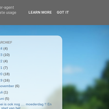
ser-agent
rate usage
LEARN MORE
GOT IT
RCHIEF
24
(4)
23
(10)
22
(4)
21
(7)
20
(18)
19
(16)
november
(6)
uli
(1)
juni
(5)
ei is ook nog .... moederdag !! En
start van het ...