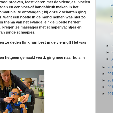
rood proeven, feest vieren met de vriendjes , voelen
M
nden en een voet-of handafdruk maken in het
ommunie' te ontvangen ; bij onze 2 schatten ging
e
jes, want een hostie in de mond nemen was niet zo
 in thema van het
evangelie " de Goede herder"
n
s , kregen ze massages met schapenvachtjes en
 van jonge schaapjes.
m
n ze deden flink hun best in de viering!! Het was
►
►
 en hetgeen gemaakt werd, ging mee naar huis in
►
►
20
►
20
►
20
►
20
►
20