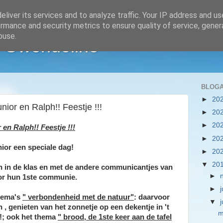
liver its services and to analyze traffic. Your IP address and u
rmance and security metrics to ensure quality of service, gene
buse.
f Gwendoline
BLOGA
►
20
ior en Ralph!! Feestje !!!
►
20
►
20
en Ralph!! Feestje !!!
►
20
ior een speciale dag!
►
20
▼
20
 in de klas en met de andere communicantjes van
►
or hun 1ste communie.
►
j
thema's
" verbondenheid met de natuur"
: daarvoor
▼
 , genieten van het zonnetje op een dekentje in 't
m
!!; ook het thema
" brood, de 1ste keer aan de tafel